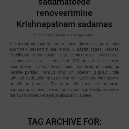
sadamateede
renoveerimine
Krishnapatnam sadamas
/
/
2. mai 2023
in
Artiklid
by
superadmin
Krishnapatnam sadam asub India idarannikul ja on üks
suurimaid sadamaid sealkandis. 6 aastat tagasi kasutati
StabilRoad tehnoloogiat seal esmakordselt. Mereäärsel
liivapinnasel ehitati ja renoveeriti 120-tonniste raskeveokite
kasutatavad vastupidavad teed, konteineriterminalid ja
veokite parklad. Tehtud tööd on pidevalt jälginud India
juhtivad instituudid nagu CRRI ja IIT Hyderabad ning proove
on võetud tänaseni. Teostatud tööde kvaliteet on siiani
suurepärane ja teed peavad hästi vastu suurtele koormustele
(ka 120 tonnised veosed) ja liiklus aktiivsusele.
TAG ARCHIVE FOR: