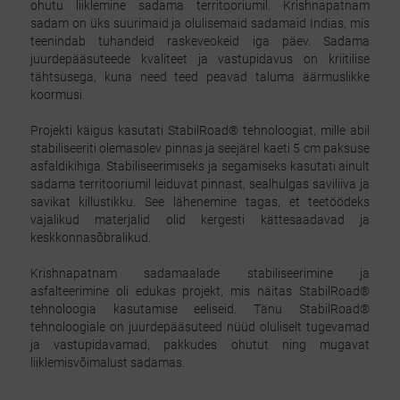
ohutu liiklemine sadama territooriumil. Krishnapatnam
sadam on üks suurimaid ja olulisemaid sadamaid Indias, mis
teenindab tuhandeid raskeveokeid iga päev. Sadama
juurdepääsuteede kvaliteet ja vastupidavus on kriitilise
tähtsusega, kuna need teed peavad taluma äärmuslikke
koormusi.
Projekti käigus kasutati StabilRoad® tehnoloogiat, mille abil
stabiliseeriti olemasolev pinnas ja seejärel kaeti 5 cm paksuse
asfaldikihiga. Stabiliseerimiseks ja segamiseks kasutati ainult
sadama territooriumil leiduvat pinnast, sealhulgas saviliiva ja
savikat killustikku. See lähenemine tagas, et teetöödeks
vajalikud materjalid olid kergesti kättesaadavad ja
keskkonnasõbralikud.
Krishnapatnam sadamaalade stabiliseerimine ja
asfalteerimine oli edukas projekt, mis näitas StabilRoad®
tehnoloogia kasutamise eeliseid. Tänu StabilRoad®
tehnoloogiale on juurdepääsuteed nüüd oluliselt tugevamad
ja vastupidavamad, pakkudes ohutut ning mugavat
liiklemisvõimalust sadamas.