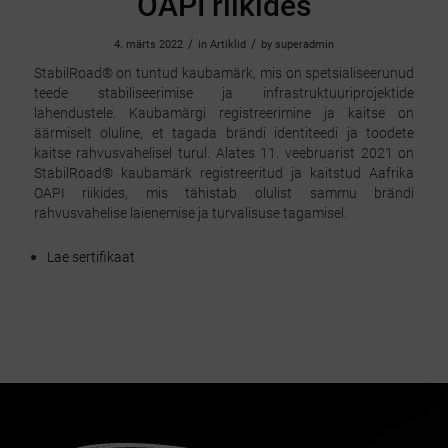
OAPI riikides
/
/
4. märts 2022
in
Artiklid
by
superadmin
StabilRoad® on tuntud kaubamärk, mis on spetsialiseerunud
teede stabiliseerimise ja infrastruktuuriprojektide
lahendustele. Kaubamärgi registreerimine ja kaitse on
äärmiselt oluline, et tagada brändi identiteedi ja toodete
kaitse rahvusvahelisel turul. Alates 11. veebruarist 2021 on
StabilRoad® kaubamärk registreeritud ja kaitstud Aafrika
OAPI riikides, mis tähistab olulist sammu brändi
rahvusvahelise laienemise ja turvalisuse tagamisel.
Lae sertifikaat