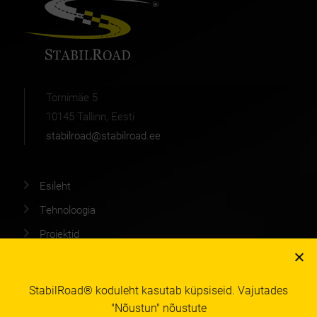
Tornimäe 5
10145 Tallinn, Eesti
stabilroad@stabilroad.ee
Esileht
Tehnoloogia
Projektid
Blogi
Kontakt
StabilRoad® koduleht kasutab küpsiseid. Vajutades
Privaatsuspoliitika
"Nõustun" nõustute