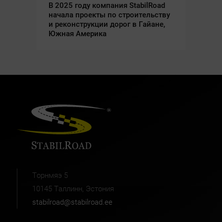
В 2025 году компания StabilRoad
Ре
начала проекты по строительству
со
и реконструкции дорог в Гайане,
Im
Южная Америка
Торнмяэ 5
10145 Таллинн, Эстония
stabilroad@stabilroad.ee