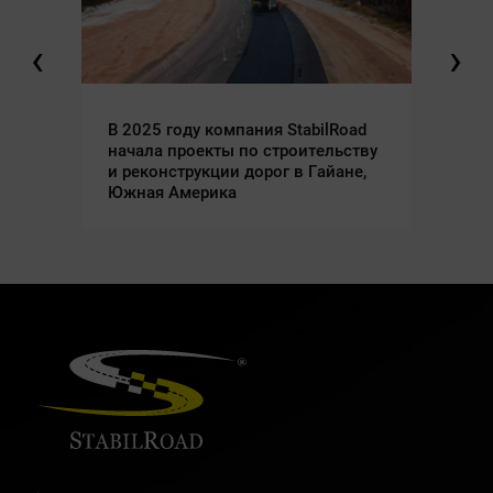
‹
›
В 2025 году компания StabilRoad
Ре
начала проекты по строительству
со
и реконструкции дорог в Гайане,
Im
Южная Америка